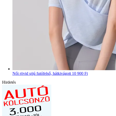
Női rövid ujjú futófelső, hátkivágott
10 900 Ft
Hirdetés