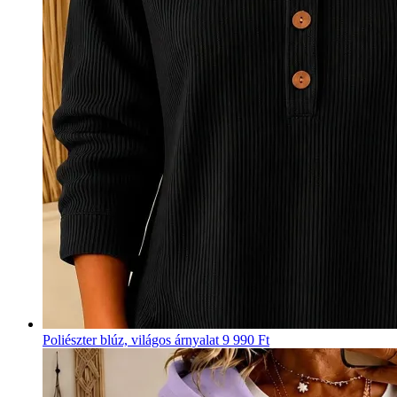
Poliészter blúz, világos árnyalat
9 990 Ft