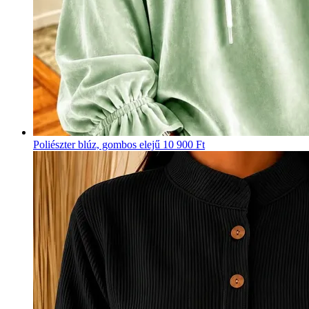
Poliészter blúz, gombos elejű
10 900 Ft