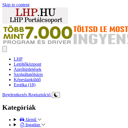
Skip to content
LHP
Letöltőközpont
Apróhirdetések
Szolgáltatóbázis
Képeslapküldő
Erotika (18)
Bejelentkezés
Regisztráció
Kategóriák
Jármű
Ingatlan