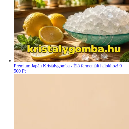
Prémium Japán Kristálygomba - Élő fermentált italokhoz!
9
500 Ft