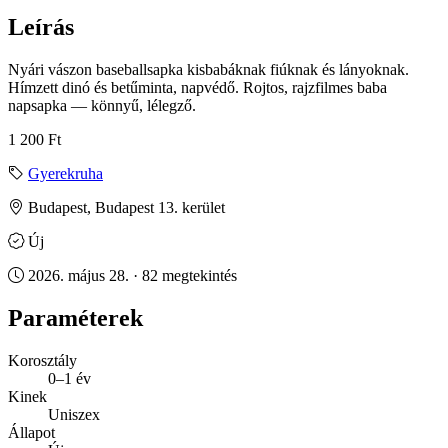
Leírás
Nyári vászon baseballsapka kisbabáknak fiúknak és lányoknak.
Hímzett dinó és betűminta, napvédő. Rojtos, rajzfilmes baba
napsapka — könnyű, lélegző.
1 200 Ft
Gyerekruha
Budapest, Budapest 13. kerület
Új
2026. május 28. · 82 megtekintés
Paraméterek
Korosztály
0–1 év
Kinek
Uniszex
Állapot