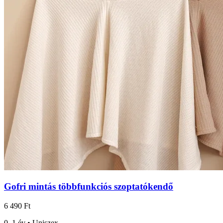
Gofri mintás többfunkciós szoptatókendő
6 490 Ft
0–1 év • Uniszex