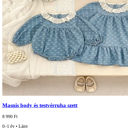
Masnis body és testvérruha szett
8 990 Ft
0–1 év • Lány