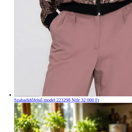
Szabadidőfelső model 223298 Nife
32 000 Ft