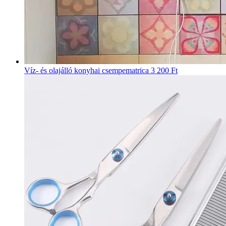
Víz- és olajálló konyhai csempematrica
3 200 Ft