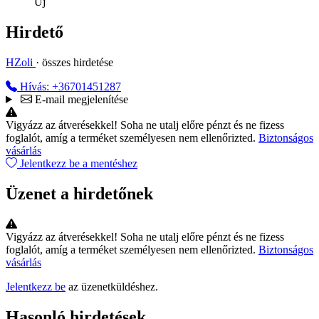
Új
Hirdető
HZoli
· összes hirdetése
Hívás: +36701451287
E-mail megjelenítése
Vigyázz az átverésekkel!
Soha ne utalj előre pénzt és ne fizess
foglalót, amíg a terméket személyesen nem ellenőrizted.
Biztonságos
vásárlás
Jelentkezz be a mentéshez
Üzenet a hirdetőnek
Vigyázz az átverésekkel!
Soha ne utalj előre pénzt és ne fizess
foglalót, amíg a terméket személyesen nem ellenőrizted.
Biztonságos
vásárlás
Jelentkezz be
az üzenetküldéshez.
Hasonló hirdetések