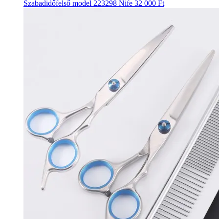
Szabadidőfelső model 223298 Nife
32 000 Ft