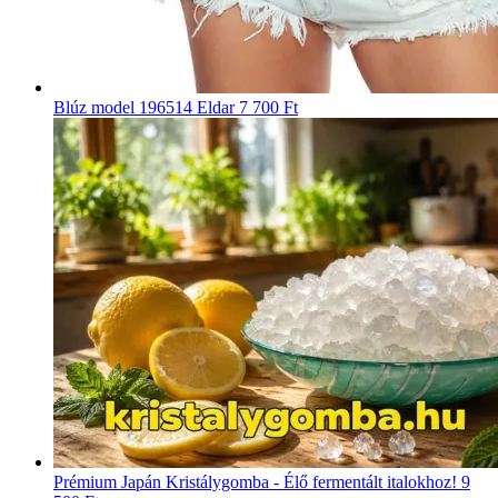
Blúz model 196514 Eldar
7 700 Ft
Prémium Japán Kristálygomba - Élő fermentált italokhoz!
9