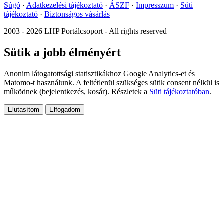
Súgó
·
Adatkezelési tájékoztató
·
ÁSZF
·
Impresszum
·
Süti
tájékoztató
·
Biztonságos vásárlás
2003 - 2026 LHP Portálcsoport - All rights reserved
Sütik a jobb élményért
Anonim látogatottsági statisztikákhoz Google Analytics-et és
Matomo-t használunk. A feltétlenül szükséges sütik consent nélkül is
működnek (bejelentkezés, kosár). Részletek a
Süti tájékoztatóban
.
Elutasítom
Elfogadom