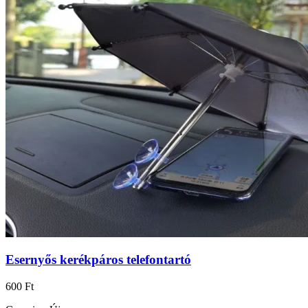
Esernyős kerékpáros telefontartó
600 Ft