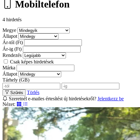
Mobiltelefon
4 hirdetés
Megye
Állapot
Ár-tól (Ft)
Ár-ig (Ft)
Rendezés
Csak képes hirdetések
Márka
Állapot
Tárhely (GB)
Törlés
Szűrés
Szeretnél e-mailes értesítést új hirdetésekről?
Jelentkezz be
Nézet: