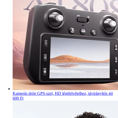
Kamerás drón GPS-szel, HD légifelvételhez, távirányítós
44
600 Ft