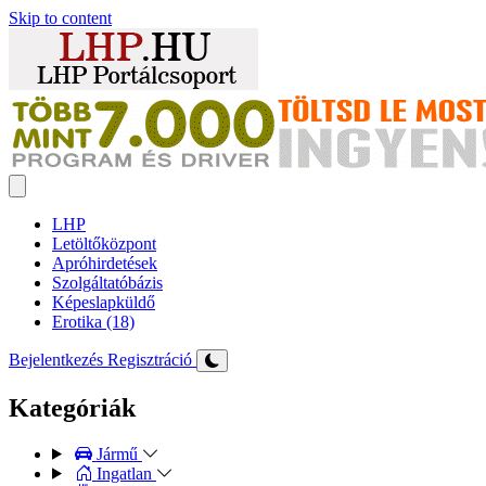
Skip to content
LHP
Letöltőközpont
Apróhirdetések
Szolgáltatóbázis
Képeslapküldő
Erotika (18)
Bejelentkezés
Regisztráció
Kategóriák
Jármű
Ingatlan