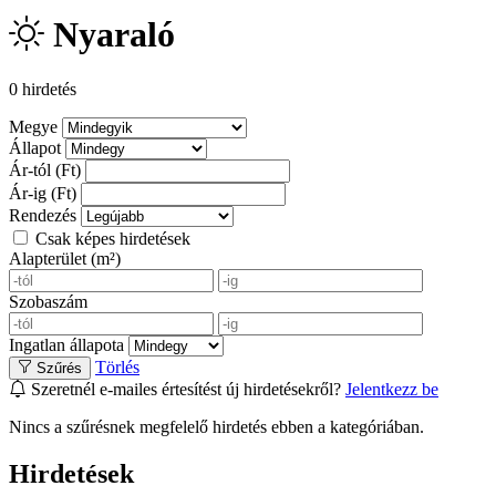
Nyaraló
0 hirdetés
Megye
Állapot
Ár-tól (Ft)
Ár-ig (Ft)
Rendezés
Csak képes hirdetések
Alapterület (m²)
Szobaszám
Ingatlan állapota
Törlés
Szűrés
Szeretnél e-mailes értesítést új hirdetésekről?
Jelentkezz be
Nincs a szűrésnek megfelelő hirdetés ebben a kategóriában.
Hirdetések