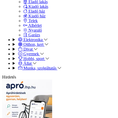
Eladó lakás
Kiadó lakás
Eladó ház
Kiadó ház
Telek
Albérlet
Nyaraló
Garázs
Elektronika
Otthon, kert
Divat
Gyermek
Hobbi, sport
Állat
Munka, szolgáltatás
Hirdetés