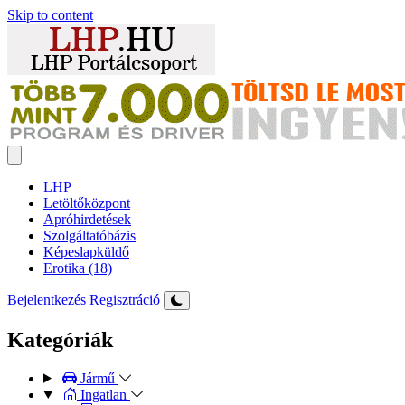
Skip to content
LHP
Letöltőközpont
Apróhirdetések
Szolgáltatóbázis
Képeslapküldő
Erotika (18)
Bejelentkezés
Regisztráció
Kategóriák
Jármű
Ingatlan