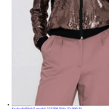
Szabadidőfelső model 223298 Nife
32 000 Ft