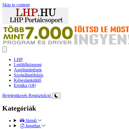
Skip to content
LHP
Letöltőközpont
Apróhirdetések
Szolgáltatóbázis
Képeslapküldő
Erotika (18)
Bejelentkezés
Regisztráció
Kategóriák
Jármű
Ingatlan