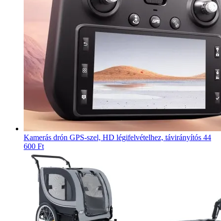
Kamerás drón GPS-szel, HD légifelvételhez, távirányítós
44
600 Ft