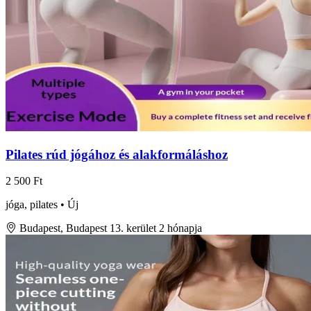
Pilates rúd jógához és alakformáláshoz
2 500 Ft
jóga, pilates • Új
Budapest, Budapest 13. kerület
2 hónapja