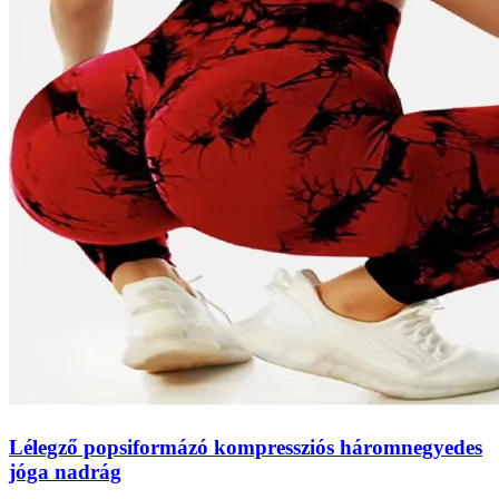
Lélegző popsiformázó kompressziós háromnegyedes
jóga nadrág