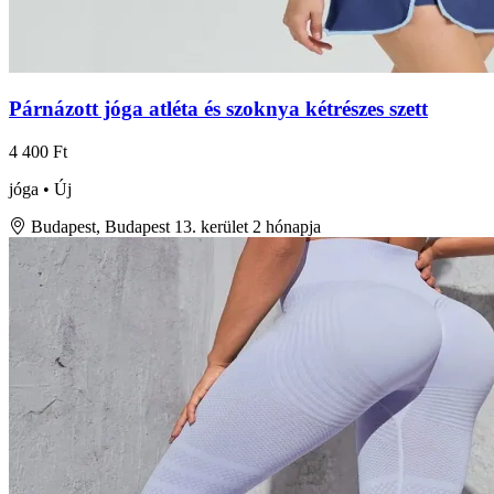
Párnázott jóga atléta és szoknya kétrészes szett
4 400 Ft
jóga • Új
Budapest, Budapest 13. kerület
2 hónapja