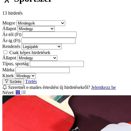
13 hirdetés
Megye
Állapot
Ár-tól (Ft)
Ár-ig (Ft)
Rendezés
Csak képes hirdetések
Állapot
Típus, sportág
Márka
Kinek
Törlés
Szűrés
Szeretnél e-mailes értesítést új hirdetésekről?
Jelentkezz be
Nézet: