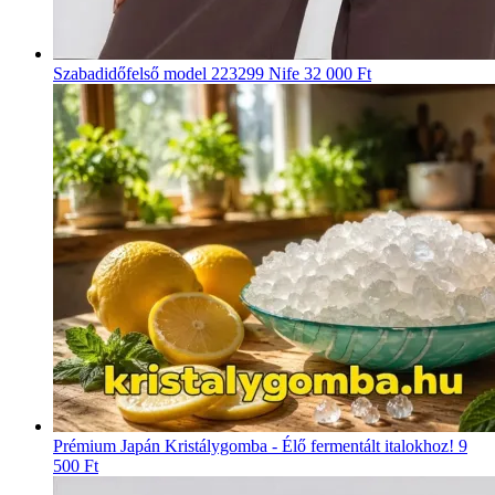
Szabadidőfelső model 223299 Nife
32 000 Ft
Prémium Japán Kristálygomba - Élő fermentált italokhoz!
9
500 Ft