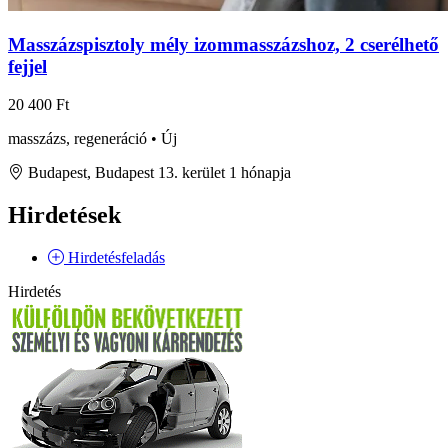
Masszázspisztoly mély izommasszázshoz, 2 cserélhető
fejjel
20 400 Ft
masszázs, regeneráció • Új
Budapest, Budapest 13. kerület
1 hónapja
Hirdetések
Hirdetésfeladás
Hirdetés