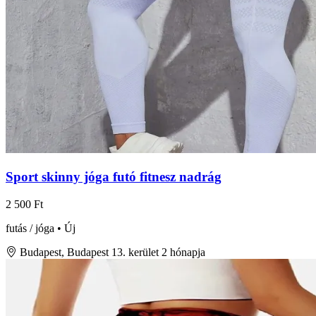
Sport skinny jóga futó fitnesz nadrág
2 500 Ft
futás / jóga • Új
Budapest, Budapest 13. kerület
2 hónapja