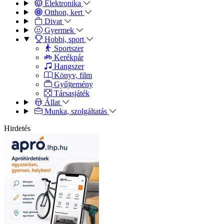
Elektronika
Otthon, kert
Divat
Gyermek
Hobbi, sport
Sportszer
Kerékpár
Hangszer
Könyv, film
Gyűjtemény
Társasjáték
Állat
Munka, szolgáltatás
Hirdetés