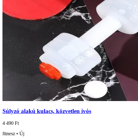
Súlyzó alakú kulacs, közvetlen ivós
4 490 Ft
fitnesz • Új