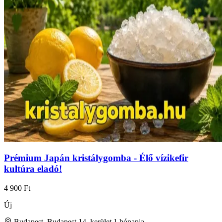
Prémium Japán kristálygomba - Élő vízikefir
kultúra eladó!
4 900 Ft
Új
Budapest, Budapest 14. kerület
1 hónapja