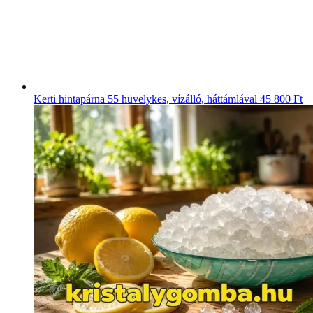
Kerti hintapárna 55 hüvelykes, vízálló, háttámlával
45 800 Ft