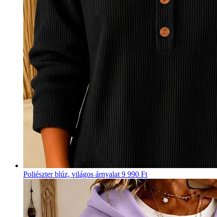
Poliészter blúz, világos árnyalat
9 990 Ft