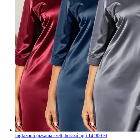
Ingfazonú pizsama szett, hosszú ujjú
14 900 Ft