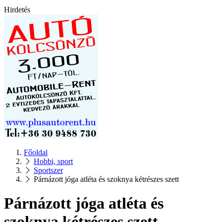
Hirdetés
Főoldal
Hobbi, sport
Sportszer
Párnázott jóga atléta és szoknya kétrészes szett
Párnázott jóga atléta és
szoknya kétrészes szett