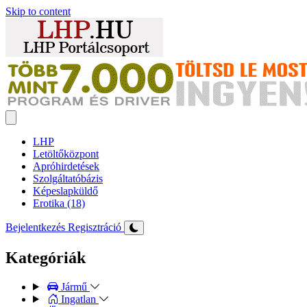
Skip to content
LHP
Letöltőközpont
Apróhirdetések
Szolgáltatóbázis
Képeslapküldő
Erotika (18)
Bejelentkezés
Regisztráció
Kategóriák
Jármű
Ingatlan