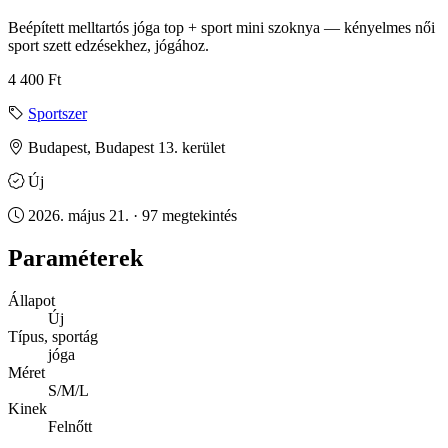
Beépített melltartós jóga top + sport mini szoknya — kényelmes női
sport szett edzésekhez, jógához.
4 400 Ft
Sportszer
Budapest, Budapest 13. kerület
Új
2026. május 21. · 97 megtekintés
Paraméterek
Állapot
Új
Típus, sportág
jóga
Méret
S/M/L
Kinek
Felnőtt