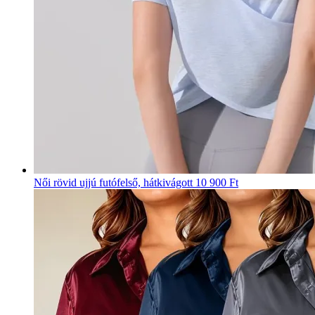
Női rövid ujjú futófelső, hátkivágott
10 900 Ft