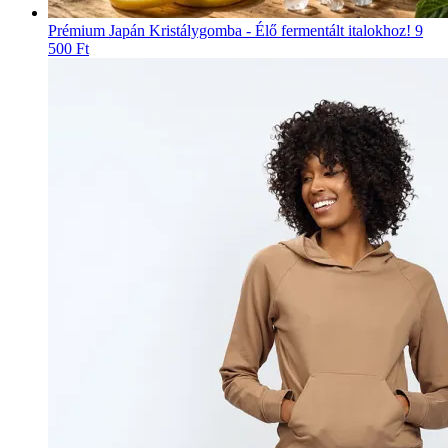
Prémium Japán Kristálygomba - Élő fermentált italokhoz!
9
500 Ft