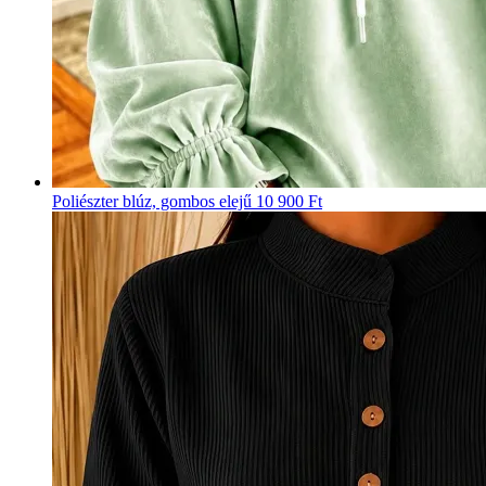
Poliészter blúz, gombos elejű
10 900 Ft