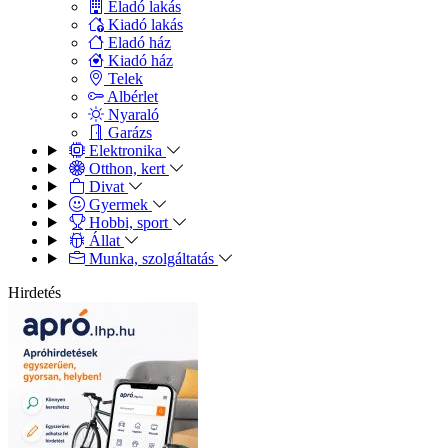
Eladó lakás
Kiadó lakás
Eladó ház
Kiadó ház
Telek
Albérlet
Nyaraló
Garázs
Elektronika
Otthon, kert
Divat
Gyermek
Hobbi, sport
Állat
Munka, szolgáltatás
Hirdetés