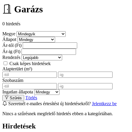
Garázs
0 hirdetés
Megye
Állapot
Ár-tól (Ft)
Ár-ig (Ft)
Rendezés
Csak képes hirdetések
Alapterület (m²)
Szobaszám
Ingatlan állapota
Törlés
Szűrés
Szeretnél e-mailes értesítést új hirdetésekről?
Jelentkezz be
Nincs a szűrésnek megfelelő hirdetés ebben a kategóriában.
Hirdetések