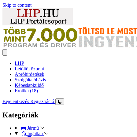
Skip to content
LHP
Letöltőközpont
Apróhirdetések
Szolgáltatóbázis
Képeslapküldő
Erotika (18)
Bejelentkezés
Regisztráció
Kategóriák
Jármű
Ingatlan