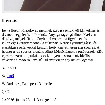
Leírás
Egy stílusos női pulóver, melynek szabása rendkívül kényelmes és
divatos megjelenést kölcsönöz. Anyaga ragyogó flitterekkel van
díszítve, melyek finom fényükkel vonzzák a figyelmet, és
különleges karaktert adnak a stílusnak. Kerek nyakkivágással és
elasztikus szegélyekkel készült, hogy kényelmesen illeszkedjen. A
hosszú ujjak sportos-elegáns stílust kölcsönöznek a pulóvernek. Elöl
cipzárral záródik, praktikus és könnyen használható. Ideális
választás a modern, laza stílusú szettjeihez egy kis csillogással.
32 000 Ft
Cipő
Budapest, Budapest 13. kerület
Új
2026. június 23. · 113 megtekintés