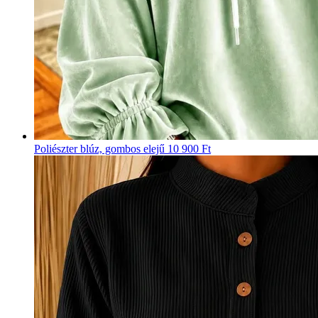
Poliészter blúz, gombos elejű
10 900 Ft