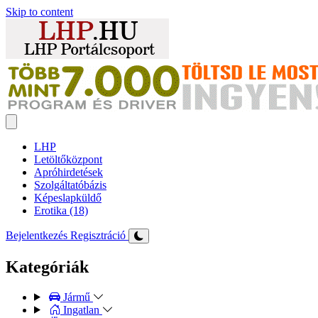
Skip to content
LHP
Letöltőközpont
Apróhirdetések
Szolgáltatóbázis
Képeslapküldő
Erotika (18)
Bejelentkezés
Regisztráció
Kategóriák
Jármű
Ingatlan