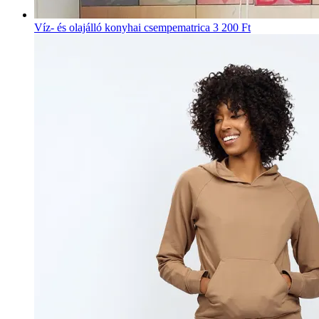
Víz- és olajálló konyhai csempematrica
3 200 Ft