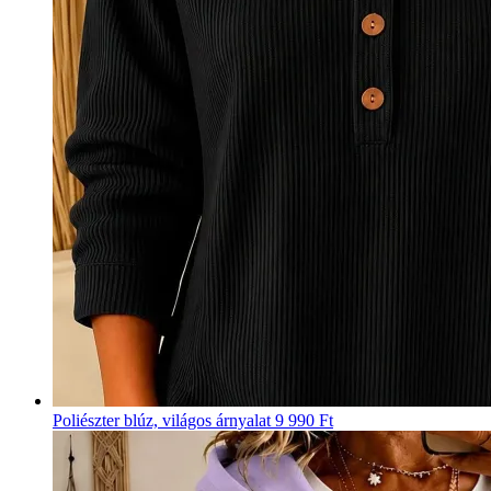
Poliészter blúz, világos árnyalat
9 990 Ft