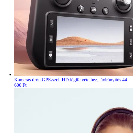
Kamerás drón GPS-szel, HD légifelvételhez, távirányítós
44
600 Ft