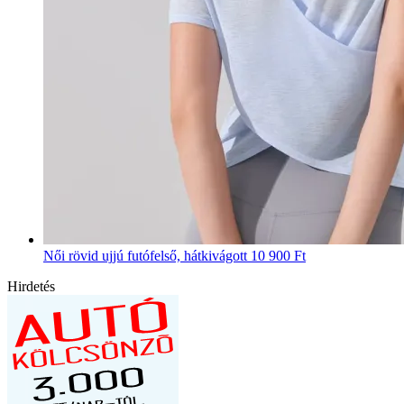
Női rövid ujjú futófelső, hátkivágott
10 900 Ft
Hirdetés