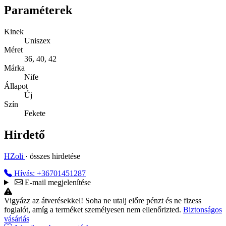
Paraméterek
Kinek
Uniszex
Méret
36, 40, 42
Márka
Nife
Állapot
Új
Szín
Fekete
Hirdető
HZoli
· összes hirdetése
Hívás: +36701451287
E-mail megjelenítése
Vigyázz az átverésekkel!
Soha ne utalj előre pénzt és ne fizess
foglalót, amíg a terméket személyesen nem ellenőrizted.
Biztonságos
vásárlás