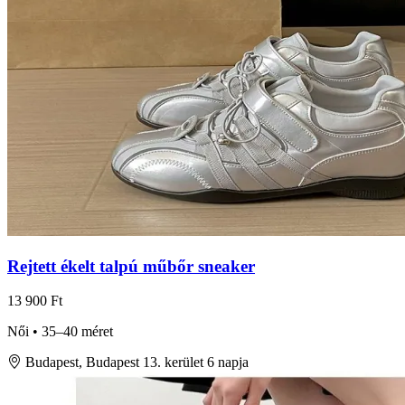
Rejtett ékelt talpú műbőr sneaker
13 900 Ft
Női • 35–40 méret
Budapest, Budapest 13. kerület
6 napja