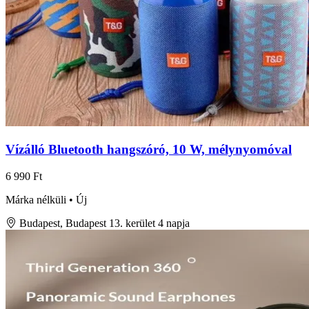
Vízálló Bluetooth hangszóró, 10 W, mélynyomóval
6 990 Ft
Márka nélküli • Új
Budapest, Budapest 13. kerület
4 napja