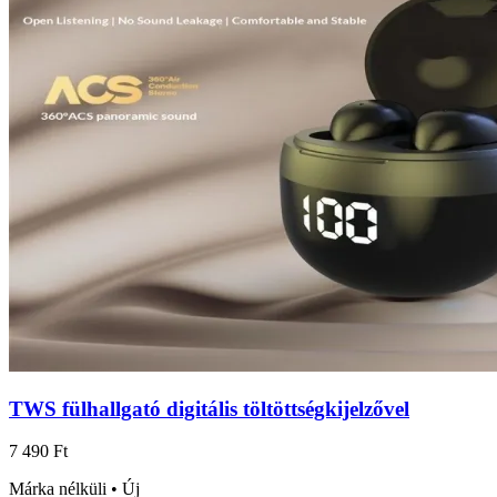
TWS fülhallgató digitális töltöttségkijelzővel
7 490 Ft
Márka nélküli • Új