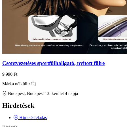
Csontvezetéses sportfülhallgató, nyitott fülre
9 990 Ft
Márka nélküli • Új
Budapest, Budapest 13. kerület
4 napja
Hirdetések
Hirdetésfeladás