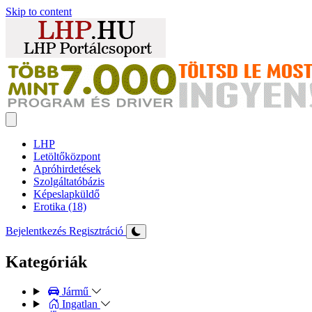
Skip to content
LHP
Letöltőközpont
Apróhirdetések
Szolgáltatóbázis
Képeslapküldő
Erotika (18)
Bejelentkezés
Regisztráció
Kategóriák
Jármű
Ingatlan