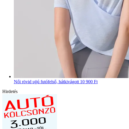
Női rövid ujjú futófelső, hátkivágott
10 900 Ft
Hirdetés