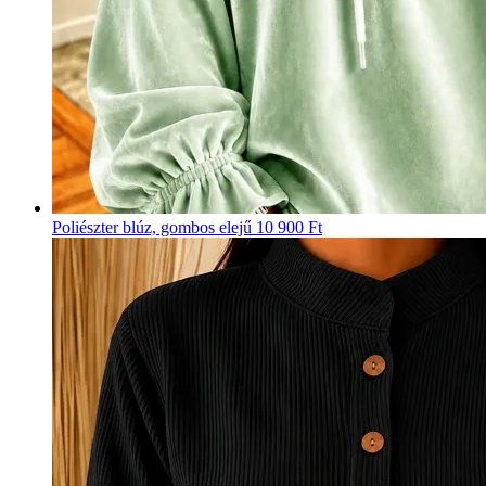
Poliészter blúz, gombos elejű
10 900 Ft