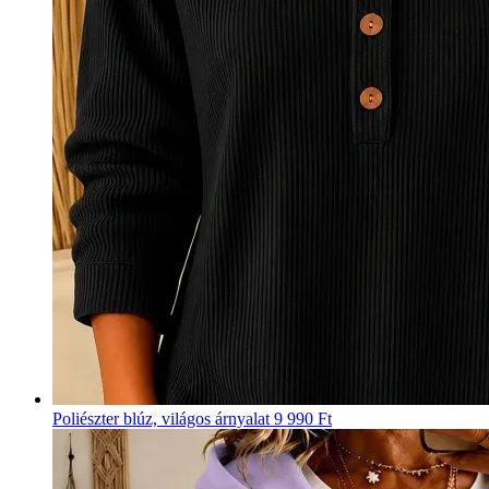
Poliészter blúz, világos árnyalat
9 990 Ft