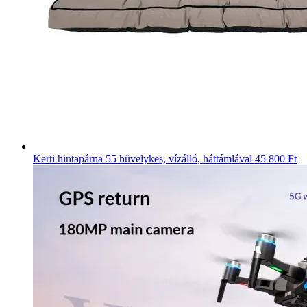
Kerti hintapárna 55 hüvelykes, vízálló, háttámlával
45 800 Ft