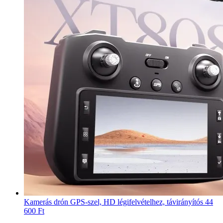
Kamerás drón GPS-szel, HD légifelvételhez, távirányítós
44
600 Ft