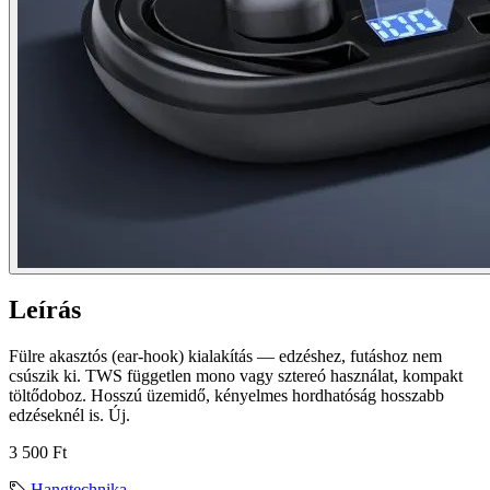
Leírás
Fülre akasztós (ear-hook) kialakítás — edzéshez, futáshoz nem
csúszik ki. TWS független mono vagy sztereó használat, kompakt
töltődoboz. Hosszú üzemidő, kényelmes hordhatóság hosszabb
edzéseknél is. Új.
3 500 Ft
Hangtechnika