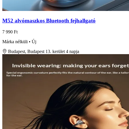
M52 alvómaszkos Bluetooth fejhallgató
7 990 Ft
Márka nélküli • Új
Budapest, Budapest 13. kerület
4 napja