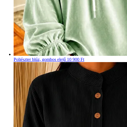
Poliészter blúz, gombos elejű
10 900 Ft