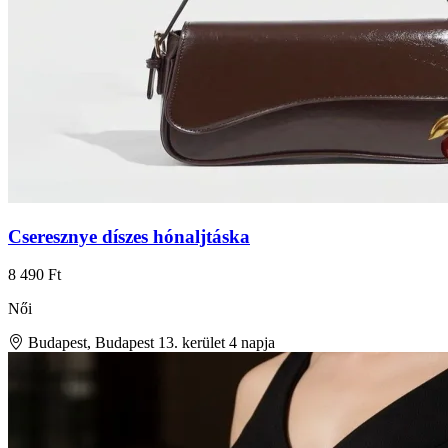
Cseresznye díszes hónaljtáska
8 490 Ft
Női
Budapest, Budapest 13. kerület
4 napja