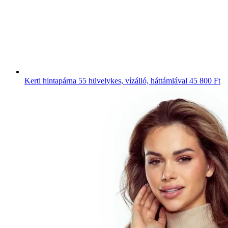
Kerti hintapárna 55 hüvelykes, vízálló, háttámlával
45 800 Ft