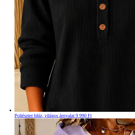
Poliészter blúz, világos árnyalat
9 990 Ft