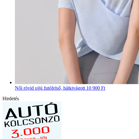
Női rövid ujjú futófelső, hátkivágott
10 900 Ft
Hirdetés