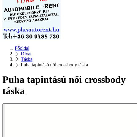
Főoldal
Divat
Táska
Puha tapintású női crossbody táska
Puha tapintású női crossbody
táska