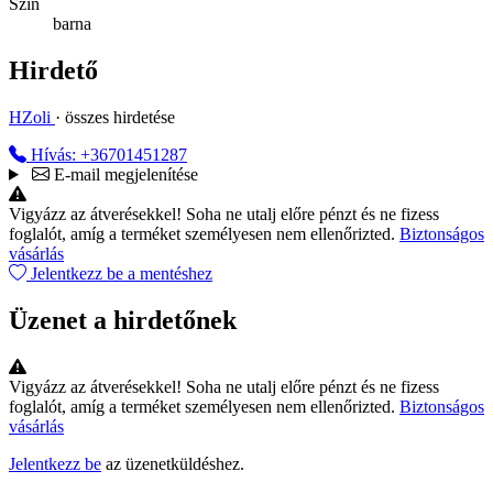
Szín
barna
Hirdető
HZoli
· összes hirdetése
Hívás: +36701451287
E-mail megjelenítése
Vigyázz az átverésekkel!
Soha ne utalj előre pénzt és ne fizess
foglalót, amíg a terméket személyesen nem ellenőrizted.
Biztonságos
vásárlás
Jelentkezz be a mentéshez
Üzenet a hirdetőnek
Vigyázz az átverésekkel!
Soha ne utalj előre pénzt és ne fizess
foglalót, amíg a terméket személyesen nem ellenőrizted.
Biztonságos
vásárlás
Jelentkezz be
az üzenetküldéshez.